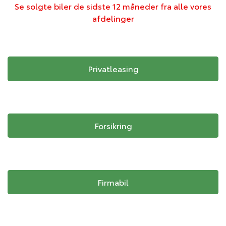
Se solgte biler de sidste 12 måneder fra alle vores
afdelinger
Privatleasing
Forsikring
Firmabil