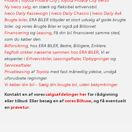
Ny Iveco salg,
en stærk og fleksibel erhvervsbil.
Iveco Daily Kassevogn
|
Iveco Daily Chassis
|
Iveco Daily 4x4
Brugte biler,
ERA BILER tilbyder et stort udvalg af gode brugte
biler. og vores Brugte Biler er også på Biltorvet
Finansiering
og
Leasing
, Få din bil finansieret samme sted,
som du køber den.
Bilforsikring
, hos ERA BILER, Bedre, Billigere, Enklere.
Fagfolk stikker næserne sammen hos ERA BILER
, Vi er
eksperter i
Erhvervsbiler,
Leasingaftaler
,
Opbygninger
og
Serviceaftaler.
Privatleasing
af
Toyota
med fast månedlig ydelse, undgå
uforudsete regninger.
Vi køber din bil - Sælg din brugte bil, uden bekymkringer
Kontakt en af vores
salgsafdelinger her
for rådgivning
eller tilbud. Eller besøg en af
vores Bilhuse
, og få eventuelt
en
prøvetur.