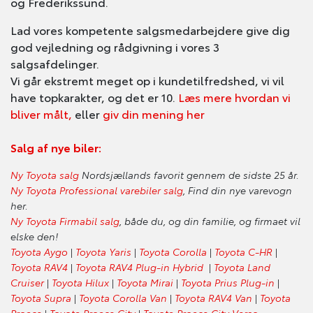
og Frederikssund.
Lad vores kompetente salgsmedarbejdere give dig
god vejledning og rådgivning i vores 3
salgsafdelinger.
Vi går ekstremt meget op i kundetilfredshed, vi vil
have topkarakter, og det er 10.
Læs mere hvordan vi
bliver målt,
eller
giv din mening her
Salg af nye biler:
Ny Toyota salg
Nordsjællands favorit gennem de sidste 25 år.
Ny Toyota Professional varebiler salg
, Find din nye varevogn
her.
Ny Toyota Firmabil salg
, både du, og din familie, og firmaet vil
elske den!
Toyota Aygo
|
Toyota Yaris
|
Toyota Corolla
|
Toyota C-HR
|
Toyota RAV4
|
Toyota RAV4 Plug-in Hybrid
|
Toyota Land
Cruiser
|
Toyota Hilux
|
Toyota Mirai
|
Toyota Prius Plug-in
|
Toyota Supra
|
Toyota Corolla Van
|
Toyota RAV4 Van
|
Toyota
Proace
|
Toyota Proace City
|
Toyota Proace City Verso