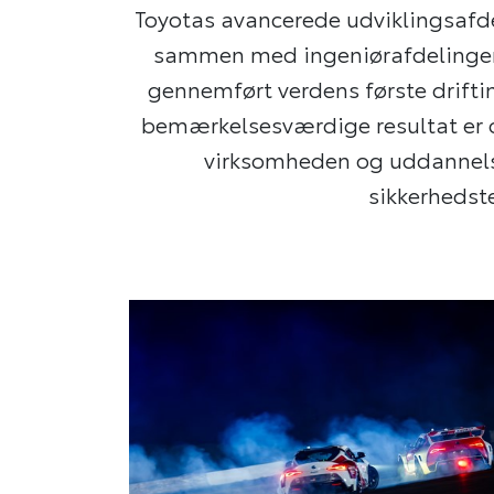
Toyotas avancerede udviklingsafdel
sammen med ingeniørafdelingen 
gennemført verdens første drifti
bemærkelsesværdige resultat er 
virksomheden og uddannelse
sikkerhedste