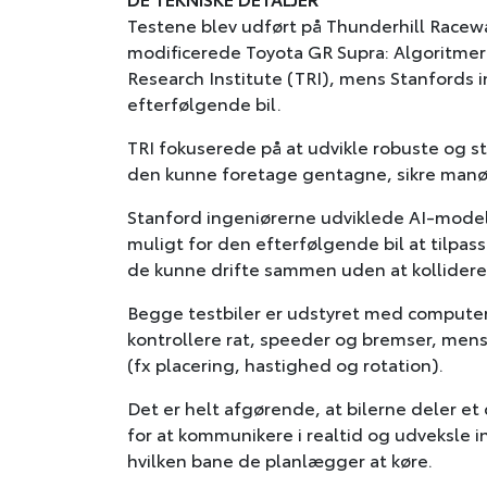
Testene blev udført på Thunderhill Raceway
modificerede Toyota GR Supra: Algoritmer 
Research Institute (TRI), mens Stanfords 
efterfølgende bil.
TRI fokuserede på at udvikle robuste og st
den kunne foretage gentagne, sikre manø
Stanford ingeniørerne udviklede AI-modell
muligt for den efterfølgende bil at tilpas
de kunne drifte sammen uden at kollidere
Begge testbiler er udstyret med computer
kontrollere rat, speeder og bremser, mens
(fx placering, hastighed og rotation).
Det er helt afgørende, at bilerne deler e
for at kommunikere i realtid og udveksle i
hvilken bane de planlægger at køre.