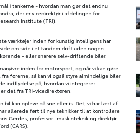
ål i tankerne - hvordan man gør det endnu
andra, der er vicedirektør i afdelingen for
esearch Institute (TRI).
ste værktøjer inden for kunstig intelligens har
ig side om side i et tandem drift uden nogen
kørende - eller snarere selv-driftende biler.
anøvre inden for motorsport, og når vi kan gøre
fra førerne, så kan vi også styre almindelige biler
de indflydelse på, hvordan vi integrerer
er det fra TRI-vicedirektøren.
n bil kan opleve på sne eller is. Det, vi har lært af
r allerede ført til nye teknikker til at kontrollere
Chris Gerdes, professor i maskinteknik og direktør
ford (CARS).