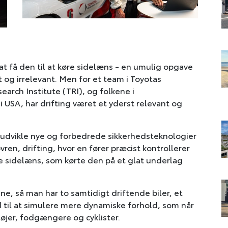
- at få den til at køre sidelæns - en umulig opgave
og irrelevant. Men for et team i Toyotas
arch Institute (TRI), og folkene i
i USA, har drifting været et yderst relevant og
t udvikle nye og forbedrede sikkerhedsteknologier
ren, drifting, hvor en fører præcist kontrollerer
øre sidelæns, som kørte den på et glat underlag
ene, så man har to samtidigt driftende biler, et
d til at simulere mere dynamiske forhold, som når
tøjer, fodgængere og cyklister.