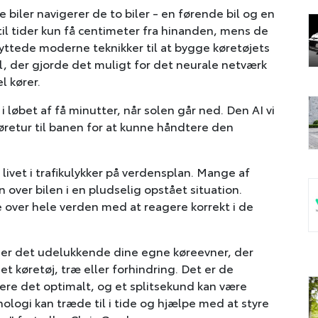
biler navigerer de to biler - en førende bil og en
 til tider kun få centimeter fra hinanden, mens de
nyttede moderne teknikker til at bygge køretøjets
, der gjorde det muligt for det neurale netværk
l kører.
løbet af få minutter, når solen går ned. Den AI vi
køretur til banen for at kunne håndtere den
livet i trafikulykker på verdensplan. Mange af
 over bilen i en pludselig opstået situation.
 over hele verden med at reagere korrekt i de
e, er det udelukkende dine egne køreevner, der
et køretøj, træ eller forhindring. Det er de
ndtere det optimalt, og et splitsekund kan være
ologi kan træde til i tide og hjælpe med at styre