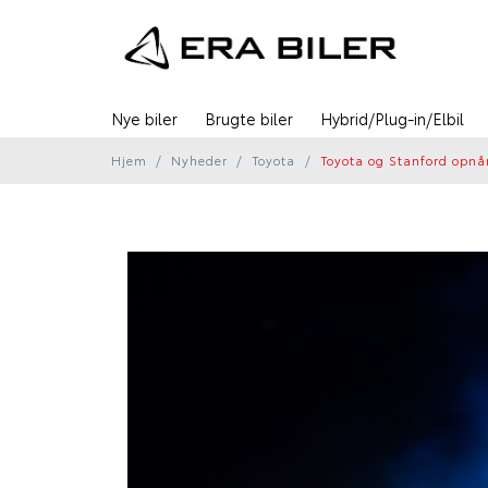
Nye biler
Brugte biler
Hybrid/Plug-in/Elbil
Hjem
Nyheder
Toyota
Toyota og Stanford opnår