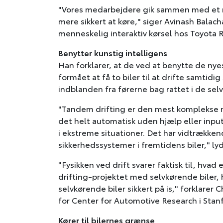
"Vores medarbejdere gik sammen med et m
mere sikkert at køre," siger Avinash Balach
menneskelig interaktiv kørsel hos Toyota R
Benytter kunstig intelligens
Han forklarer, at de ved at benytte de nye
formået at få to biler til at drifte samtid
indblanden fra førerne bag rattet i de selv
"Tandem drifting er den mest komplekse m
det helt automatisk uden hjælp eller input 
i ekstreme situationer. Det har vidtrækken
sikkerhedssystemer i fremtidens biler," lyd
"Fysikken ved drift svarer faktisk til, hvad e
drifting-projektet med selvkørende biler, ha
selvkørende biler sikkert på is," forklarer 
for Center for Automotive Research i Stan
Kører til bilernes grænse