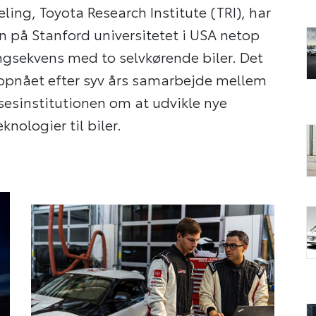
ing, Toyota Research Institute (TRI), har
på Stanford universitetet i USA netop
ngsekvens med to selvkørende biler. Det
opnået efter syv års samarbejde mellem
sinstitutionen om at udvikle nye
knologier til biler.