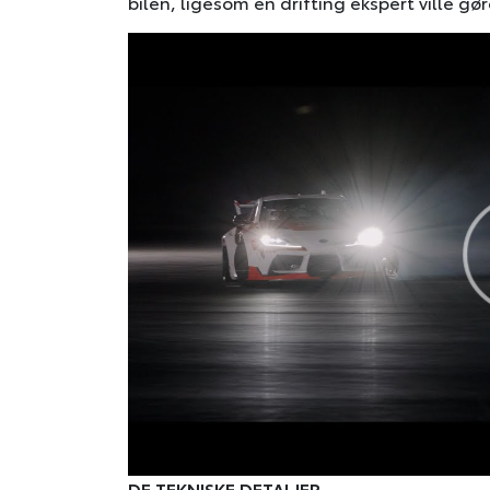
bilen, ligesom en drifting ekspert ville gø
DE TEKNISKE DETALJER