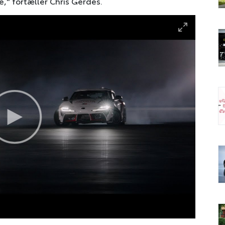
re," fortæller Chris Gerdes.