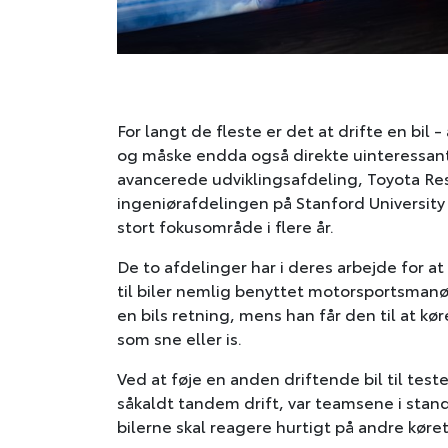
For langt de fleste er det at drifte en bil 
og måske endda også direkte uinteressant 
avancerede udviklingsafdeling, Toyota Rese
ingeniørafdelingen på Stanford University 
stort fokusområde i flere år.
De to afdelinger har i deres arbejde for a
til biler nemlig benyttet motorsportsmanøv
en bils retning, mens han får den til at k
som sne eller is.
Ved at føje en anden driftende bil til test
såkaldt tandem drift, var teamsene i stan
bilerne skal reagere hurtigt på andre køre