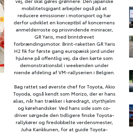
vej, der skal gøres grønnere. Den japanske
mobilitetsgigant arbejder også på at
reducere emissioner i motorsport og har
derfor udviklet en konceptbil af koncernens
anmelderroste og prisvindende miniracer,
GR Yaris, med brintdrevet
forbrændingsmotor. Brint-raketten GR Yaris
H2 fik for første gang europæisk jord under
hjulene på offentlig vej, da den kørte som
demonstrationsbil i weekenden under
niende afdeling af VM-rallyserien i Belgien.
Bag rattet sad øverste chef for Toyota, Akio
Toyoda, også kendt som Morizo, der er hans
alias, når han trækker i køredragt, styrthjelm
og kørehandsker. Ved hans side som co-
driver sørgede den tidligere finske Toyota-
rallykører og firedobbelte verdensmester,
Juha Kankkunen, for at guide Toyota-