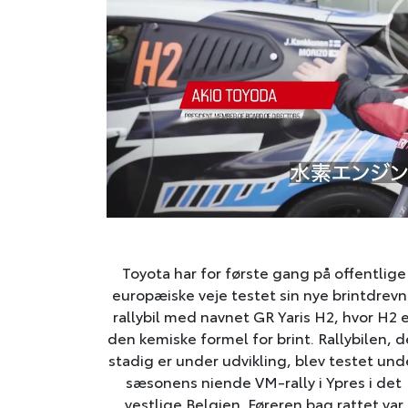
Toyota har for første gang på offentlige
europæiske veje testet sin nye brintdrev
rallybil med navnet GR Yaris H2, hvor H2 e
den kemiske formel for brint. Rallybilen, d
stadig er under udvikling, blev testet und
sæsonens niende VM-rally i Ypres i det
vestlige Belgien. Føreren bag rattet var