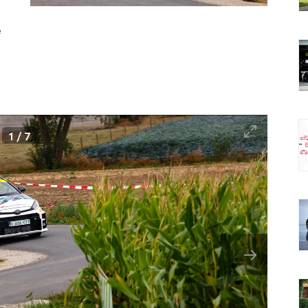
e
2
/
7