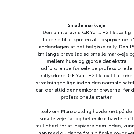
Smalle markveje
Den brintdrevne GR Yaris H2 fik særlig
tilladelse til at køre en af tidsprøverne p
andendagen af det belgiske rally. Den 1
km lange prøve løb ad smalle markveje o
mellem huse og gjorde det ekstra
udfordrende for selv de professionelle
rallykørere. GR Yaris H2 fik lov til at køre
strækningen lige inden den normale safe
car, der altid gennemkører prøverne, før 
professionelle starter.
Selv om Morizo aldrig havde kørt på de
smalle veje før og heller ikke havde haft
mulighed for at inspicere dem inden, kun
han med guidance fra sin finske co-drive