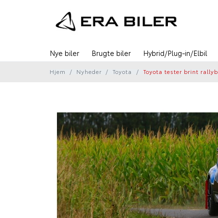
Nye biler
Brugte biler
Hybrid/Plug-in/Elbil
Hjem
Nyheder
Toyota
Toyota tester brint rall