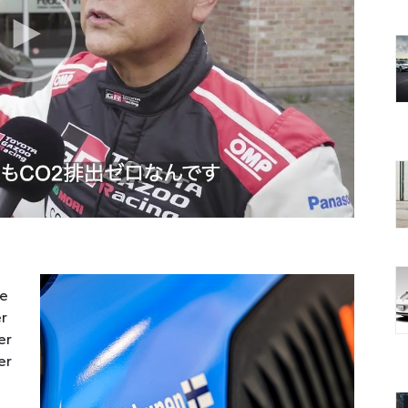
ne
r
er
er