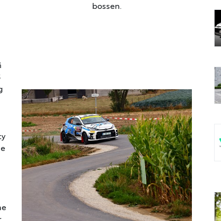
bossen.
å
5
g
ty
de
ne
r