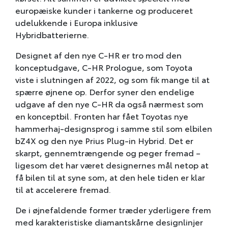
europæiske kunder i tankerne og produceret
udelukkende i Europa inklusive
Hybridbatterierne.
Designet af den nye C-HR er tro mod den
konceptudgave, C-HR Prologue, som Toyota
viste i slutningen af 2022, og som fik mange til at
spærre øjnene op. Derfor syner den endelige
udgave af den nye C-HR da også nærmest som
en konceptbil. Fronten har fået Toyotas nye
hammerhaj-designsprog i samme stil som elbilen
bZ4X og den nye Prius Plug-in Hybrid. Det er
skarpt, gennemtrængende og peger fremad –
ligesom det har været designernes mål netop at
få bilen til at syne som, at den hele tiden er klar
til at accelerere fremad.
De i øjnefaldende former træder yderligere frem
med karakteristiske diamantskårne designlinjer