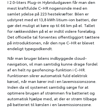
I 2.0-liters Plug-in Hybridudgaven får man den
mest kraftfulde C-HR nogensinde med en
samlet ydelse på 223 hestekræfter. Bilen er
udstyret med et 13,8 kWh litium-ion batteri, der
gør det muligt at køre op til 66 km på el. Tallet
for rækkevidden på el er indtil videre foreløbig.
Det officielle tal forventes offentliggjort tættere
på introduktionen, når den nye C-HR er blevet
endeligt typegodkendt.
Når man bruger bilens indbyggede cloud-
navigation, vil man samtidig kunne drage fordel
af en helt ny geofencing-funktion i C-HR.
Funktionen sikrer automatisk fuld elektrisk
kørsel, når man kører ind i en lavemissionszone.
Inden da vil systemet samtidig sørge for at
optimere brugen af strømmen fra batteriet og
automatisk hjælpe med, at der er strøm tilbage
på batteriet til kørslen i en lavemissionszone.